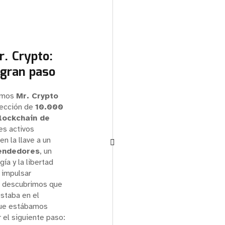
r. Crypto:
 gran paso
amos
Mr. Crypto
lección de
10.000
lockchain de
es activos
en la llave a un
endedores
, un
ía y la libertad
a impulsar
e descubrimos que
estaba en el
ue estábamos
 el siguiente paso: