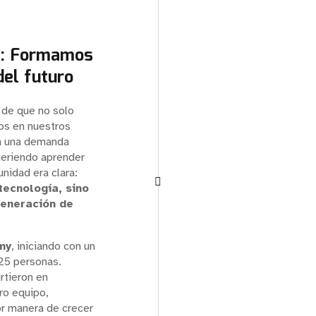
: Formamos
del futuro
 de que no solo
s en nuestros
ía una demanda
ueriendo aprender
unidad era clara:
tecnología, sino
generación de
my
, iniciando con un
25 personas.
rtieron en
ro equipo,
r manera de crecer