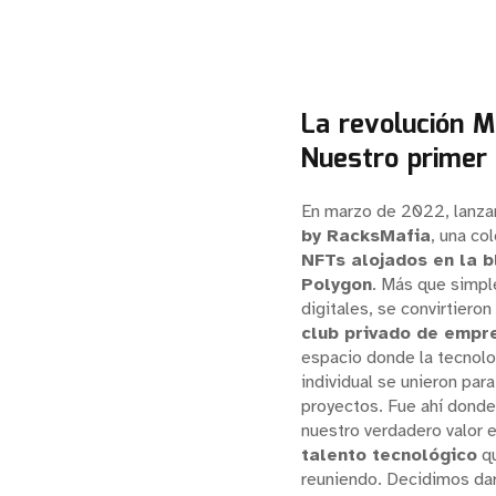
La revolución M
Nuestro primer
En marzo de 2022, lanz
by RacksMafia
, una co
NFTs alojados en la b
Polygon
. Más que simpl
digitales, se convirtieron 
club privado de empr
espacio donde la tecnolog
individual se unieron par
proyectos. Fue ahí dond
nuestro verdadero valor 
talento tecnológico
q
reuniendo. Decidimos dar