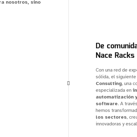
ra nosotros, sino
De comunida
Nace Racks 
Con una red de exp
sólida, el siguient
Consulting
, una c
especializada en
i
automatización y
software
. A travé
hemos transforma
los sectores
, cr
innovadoras y escal