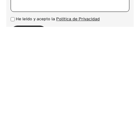
He leído y acepto la
Política de Privacidad
ENVIAR
OTROS ARTÍCULOS DE RACKSLABS
Artículos relacionados